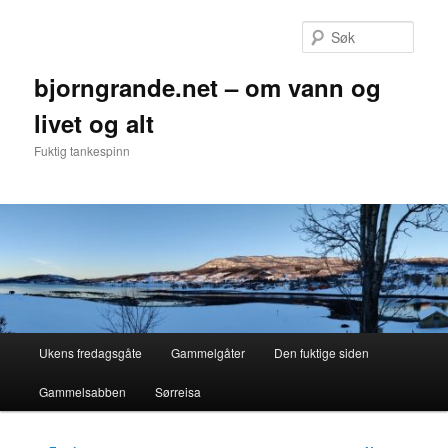
Gå
direkte
Søk
til
hovedinnholdet
bjorngrande.net – om vann og
livet og alt
Fuktig tankespinn
Hovedmeny
Ukens fredagsgåte
Gammelgåter
Den fuktige siden
Gammelsabben
Sørreisa