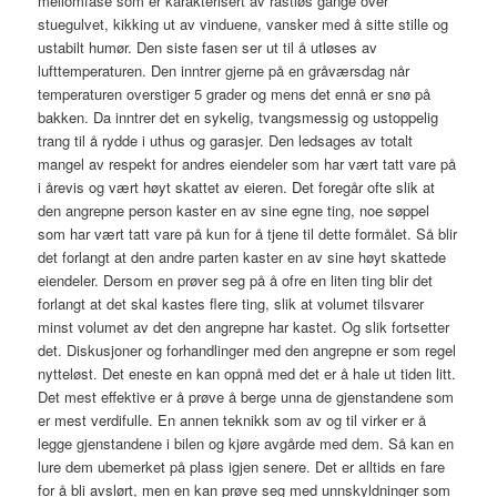
mellomfase som er karakterisert av rastløs gange over
stuegulvet, kikking ut av vinduene, vansker med å sitte stille og
ustabilt humør. Den siste fasen ser ut til å utløses av
lufttemperaturen. Den inntrer gjerne på en gråværsdag når
temperaturen overstiger 5 grader og mens det ennå er snø på
bakken. Da inntrer det en sykelig, tvangsmessig og ustoppelig
trang til å rydde i uthus og garasjer. Den ledsages av totalt
mangel av respekt for andres eiendeler som har vært tatt vare på
i årevis og vært høyt skattet av eieren. Det foregår ofte slik at
den angrepne person kaster en av sine egne ting, noe søppel
som har vært tatt vare på kun for å tjene til dette formålet. Så blir
det forlangt at den andre parten kaster en av sine høyt skattede
eiendeler. Dersom en prøver seg på å ofre en liten ting blir det
forlangt at det skal kastes flere ting, slik at volumet tilsvarer
minst volumet av det den angrepne har kastet. Og slik fortsetter
det. Diskusjoner og forhandlinger med den angrepne er som regel
nytteløst. Det eneste en kan oppnå med det er å hale ut tiden litt.
Det mest effektive er å prøve å berge unna de gjenstandene som
er mest verdifulle. En annen teknikk som av og til virker er å
legge gjenstandene i bilen og kjøre avgårde med dem. Så kan en
lure dem ubemerket på plass igjen senere. Det er alltids en fare
for å bli avslørt, men en kan prøve seg med unnskyldninger som