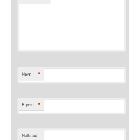
*
Navn
*
E-post
Nettsted