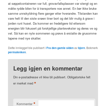
at søppelcontaineren var full, grovavfallsplassen var stengt og en
måtte rydde bilen for å transportere noe annet. En bør ikke bruke
samme unnskyldning flere ganger etter hverandre. Tilstanden kan
vare helt til den siste snøen tiner bort og det blir mulig å grave i
jorden runt huset. Da kommer en fredeligere tid ettersom
energien blir fokusert på forskjellige plantevekster og deres ve og
vel. Så kan en nyte sommeren og prøve å erstatte de grusomme
tapene med nye skatter.
Dette innlegget ble publisert i
Fra den gamle siden
av
bjorn
. Bokmerk
permalenken
.
Legg igjen en kommentar
Din e-postadresse vil ikke bli publisert.
Obligatoriske felt
*
er merket med
*
Kommentar