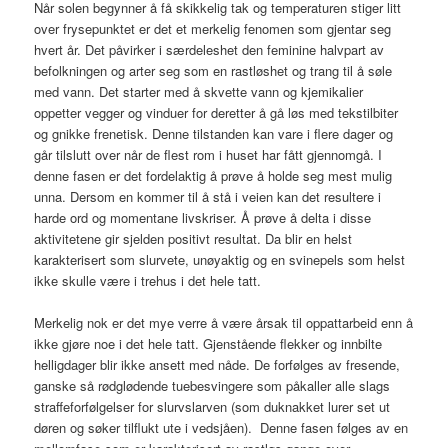
Når solen begynner å få skikkelig tak og temperaturen stiger litt
over frysepunktet er det et merkelig fenomen som gjentar seg
hvert år. Det påvirker i særdeleshet den feminine halvpart av
befolkningen og arter seg som en rastløshet og trang til å søle
med vann. Det starter med å skvette vann og kjemikalier
oppetter vegger og vinduer for deretter å gå løs med tekstilbiter
og gnikke frenetisk. Denne tilstanden kan vare i flere dager og
går tilslutt over når de flest rom i huset har fått gjennomgå. I
denne fasen er det fordelaktig å prøve å holde seg mest mulig
unna. Dersom en kommer til å stå i veien kan det resultere i
harde ord og momentane livskriser. Å prøve å delta i disse
aktivitetene gir sjelden positivt resultat. Da blir en helst
karakterisert som slurvete, unøyaktig og en svinepels som helst
ikke skulle være i trehus i det hele tatt.
Merkelig nok er det mye verre å være årsak til oppattarbeid enn å
ikke gjøre noe i det hele tatt. Gjenstående flekker og innbilte
helligdager blir ikke ansett med nåde. De forfølges av fresende,
ganske så rødglødende tuebesvingere som påkaller alle slags
straffeforfølgelser for slurvslarven (som duknakket lurer set ut
døren og søker tilflukt ute i vedsjåen). Denne fasen følges av en