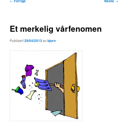
Innleggsnavigasjon
←
Forrige
Neste
→
Et merkelig vårfenomen
Publisert
29/04/2013
av
bjorn