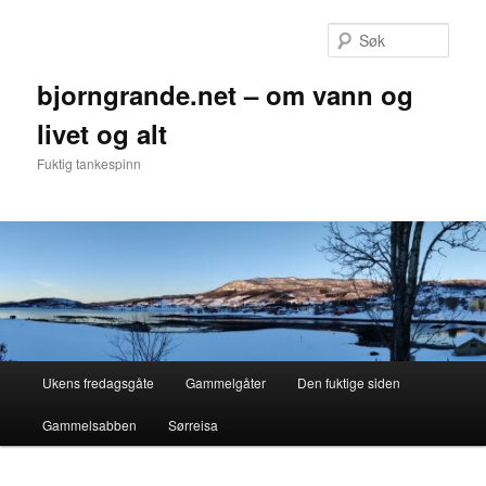
Gå
direkte
Søk
til
hovedinnholdet
bjorngrande.net – om vann og
livet og alt
Fuktig tankespinn
Hovedmeny
Ukens fredagsgåte
Gammelgåter
Den fuktige siden
Gammelsabben
Sørreisa