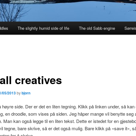
ddles
The slightly humid side of life
The old Sabb engine
Sørrei
all creatives
1/05/2013
by
bjorn
å høyre side. Der er det en liten tegning. Klikk på linken under, så kan
ing, en droodle, som vises på siden. Jeg håper mange vil benytte seg
. Man kan også legge til en liten tekst. Dette er istedet for en gjesteb
il tegne, bare skrive, så er det også mulig. Bare klikk på «save it», så
eten for å skrive.