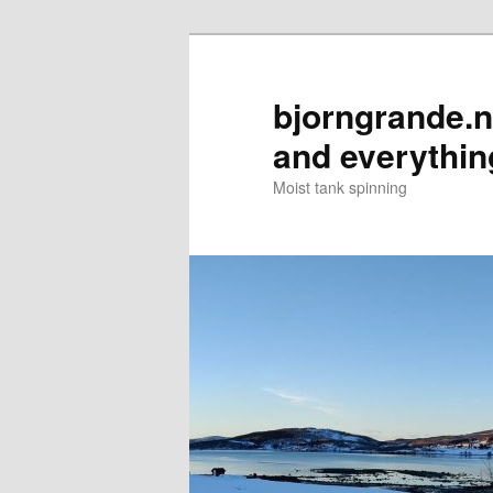
Skip
to
primary
bjorngrande.ne
content
and everythin
Moist tank spinning