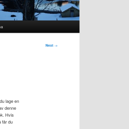
sa
Next
→
 du lage en
 av denne
ok. Hvis
 får du