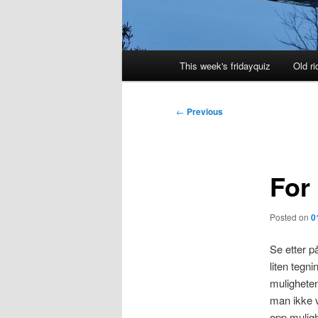
Main
This week's fridayquiz
Old ri
menu
Post
←
Previous
navigation
For 
Posted on
0
Se etter p
liten tegn
muligheten
man ikke v
opp muligh