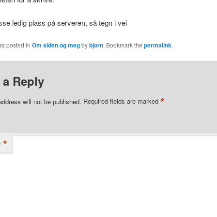
se ledig plass på serveren, så tegn i vei
as posted in
Om siden og meg
by
bjorn
. Bookmark the
permalink
.
 a Reply
*
address will not be published.
Required fields are marked
*
t