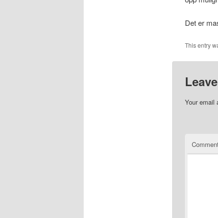
Det er mas
This entry w
Leave
Your email 
Commen