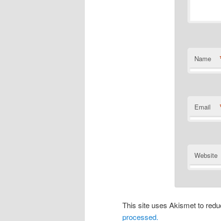
Name
Email
Website
This site uses Akismet to re
processed.