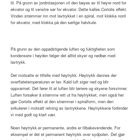
til. På grunn av jordrotasjonen vil den bøyes av til høyre nord for
ekvator og til venstre sør for ekvator. Dette kalles Coriolis effekt.
Vinden strømmer inn mot lavtrykket i en spiral, mot klokka nord
for ekvator, med klokka på den sørlige halvkule.
På grunn av den oppadstigende luften og fuktigheten som
kondensere i høyden følger det alltid skyer og nedbør med
lavtrykk.
Det motsatte er tilfelle med høytrykk. Høytrykk dannes der
overflatetemperaturen er lav. Kald luft siger ned og blir
oppvarmet. Det fører til at luften blir tørrere og skyene forsvinner.
Luften forsøker å strømme rett ut fra høytrykket, men også her
gjør Coriolis effekt at den strømmer i spiralform, men den
sirkulerer i motsatt retning av lavtrykkene. Høytrykkene forbinder
vi med godt og klart vær.
Noen høytrykk er permanente, andre er tilbakevendende. For
eksempel er det et permanent høytrykk over sydpolen. Det gjør