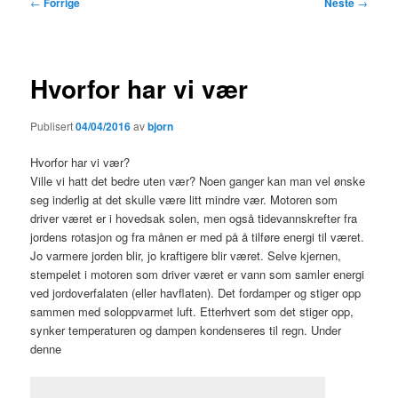
Innleggsnavigasjon
←
Forrige
Neste
→
Hvorfor har vi vær
Publisert
04/04/2016
av
bjorn
Hvorfor har vi vær?
Ville vi hatt det bedre uten vær? Noen ganger kan man vel ønske
seg inderlig at det skulle være litt mindre vær. Motoren som
driver været er i hovedsak solen, men også tidevannskrefter fra
jordens rotasjon og fra månen er med på å tilføre energi til været.
Jo varmere jorden blir, jo kraftigere blir været. Selve kjernen,
stempelet i motoren som driver været er vann som samler energi
ved jordoverfalaten (eller havflaten). Det fordamper og stiger opp
sammen med soloppvarmet luft. Etterhvert som det stiger opp,
synker temperaturen og dampen kondenseres til regn. Under
denne