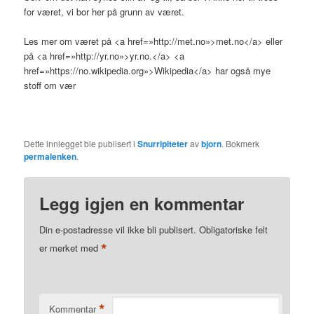
for været, vi bor her på grunn av været.
Les mer om været på <a href=»http://met.no»>met.no</a> eller
på <a href=»http://yr.no»>yr.no.</a> <a
href=»https://no.wikipedia.org»>Wikipedia</a> har også mye
stoff om vær
Dette innlegget ble publisert i
Snurripiteter
av
bjorn
. Bokmerk
permalenken
.
Legg igjen en kommentar
Din e-postadresse vil ikke bli publisert.
Obligatoriske felt
*
er merket med
*
Kommentar