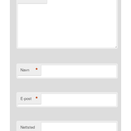
*
Navn
*
E-post
Nettsted