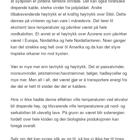
at sydpolen er jordens tørreste område. Det kan også forårsake
drepende kalde, sterke vinder fra polplatået. Andre
tilbakevendende høytrykk er et kraftig høytrykk over Sibir. Dette
dannes på vinteren og kan vare i månedsvis. Det fører til
ekstremt lave temperaturer og påvirker været på hele
nordkalotten. Et annet er et høytrykk over Azorene som påvirker
været i Europa, Nordafrika og hele Nordatlanteren. Noen ganger
kan det strekke seg helt over til Amerika og da kan det styre
tropiske orkaner inn mot kysten.
Vær er mye mer enn lavtrykk og høytrykk. Det er passatvinder,
monsunvinder, jetstrømmer,havstrømmer, bølger, hadleyceller og
mye mer. Men alt i alt, det været gjør er å transportere energi fra
der det er hett til steder der det er kaldere.
Hvis vi ikke hadde denne effekten ville temperaturen ved ekvator
bli drepende høy, og tilsvarende ville temperaturene på nord- og
sørkalotten bli ulevelig lave. På grunn av været blir solenergien
fordelt over hele kloden og den biologiske produksjonen kan
foregå overalt.
Selv om det kan synes slik av og til, så bor vi ikke her til tross