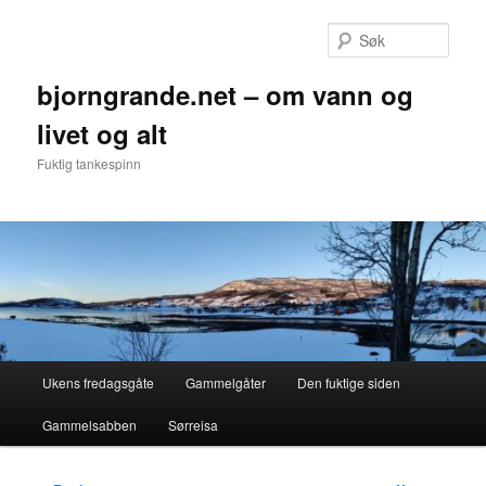
Gå
direkte
Søk
til
hovedinnholdet
bjorngrande.net – om vann og
livet og alt
Fuktig tankespinn
Hovedmeny
Ukens fredagsgåte
Gammelgåter
Den fuktige siden
Gammelsabben
Sørreisa