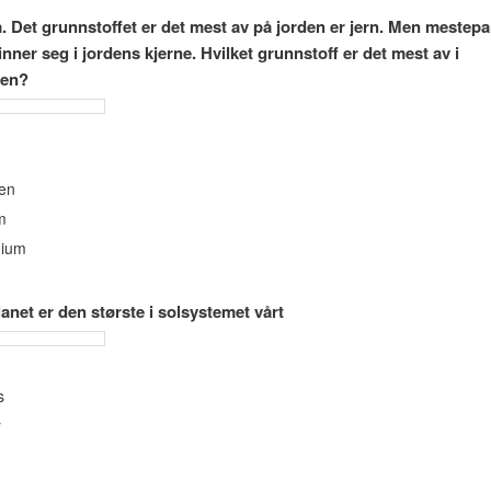
. Det grunnstoffet er det mest av på jorden er jern. Men mestepa
inner seg i jordens kjerne. Hvilket grunnstoff er det mest av i
pen?
en
m
nium
anet er den største i solsystemet vårt
s
r