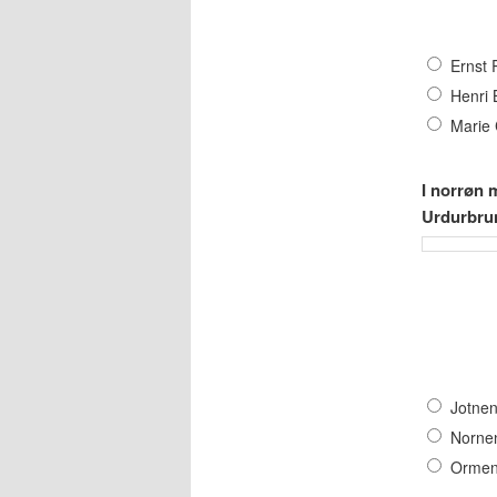
Ernst 
Henri 
Marie 
I norrøn m
Urdurbru
Jotne
Norne
Ormen