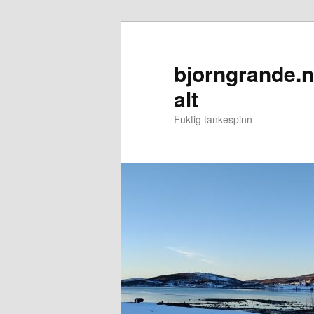
Gå
direkte
til
bjorngrande.n
hovedinnholdet
alt
Fuktig tankespinn