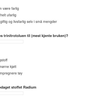
n være farlig
helt ufarlig
giftig og livsfarlig selv i små mengder
s trinitrotoluen til (mest kjente bruken)?
stoff
mørne kjøtt
impregnere tøy
daget stoffet Radium