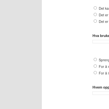
Det ka
Det er 
Det er 
Hva bruke
Spreng
For å 
For å 
Hvem opp