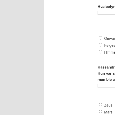
Hva betyr
Omvan
Følge
Himme
Kassandra
Hun var s
men ble a
Zeus
Mars