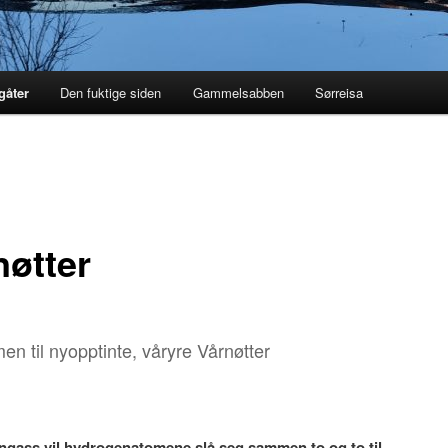
åter
Den fuktige siden
Gammelsabben
Sørreisa
nøtter
n til nyopptinte, våryre Vårnøtter
ngass vil hydrogenatomene slå seg sammen to og to til