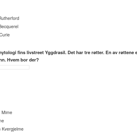
Rutherford
Becquerel
Curie
ytologi fins livstreet Yggdrasil. Det har tre røtter. En av røttene
nn. Hvem bor der?
n Mime
ne
 Kvergjelme