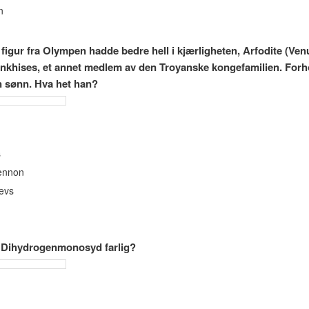
n
figur fra Olympen hadde bedre hell i kjærligheten, Arfodite (Ven
Ankhises, et annet medlem av den Troyanske kongefamilien. Forh
en sønn. Hva het han?
s
ennon
evs
t Dihydrogenmonosyd farlig?