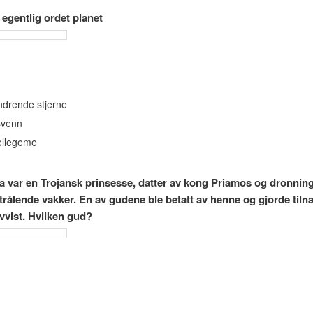
 egentlig ordet planet
drende stjerne
svenn
llegeme
 var en Trojansk prinsesse, datter av kong Priamos og dronnin
trålende vakker. En av gudene ble betatt av henne og gjorde tiln
vvist. Hvilken gud?