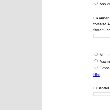
Apollo
En annen 
forførte 
førte til 
Ainea
Agam
Odyss
Hint
Er stoffe