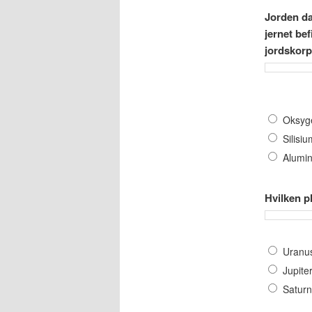
Jorden da
jernet bef
jordskor
Oksyg
Silisiu
Alumi
Hvilken pl
Uranu
Jupite
Saturn