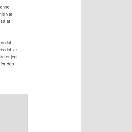
denne
mle var
 så at
men det
is det lar
ist er jeg
 for den