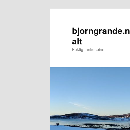
Gå
direkte
til
bjorngrande.n
hovedinnholdet
alt
Fuktig tankespinn