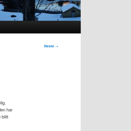
Neste
→
lig.
den har
blitt