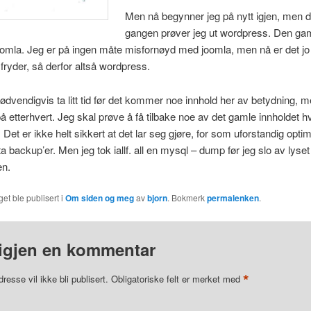
Men nå begynner jeg på nytt igjen, men 
gangen prøver jeg ut wordpress. Den ga
omla. Jeg er på ingen måte misfornøyd med joomla, men nå er det jo
 fryder, så derfor altså wordpress.
 nødvendigvis ta litt tid før det kommer noe innhold her av betydning, 
på etterhvert. Jeg skal prøve å få tilbake noe av det gamle innholdet hv
Det er ikke helt sikkert at det lar seg gjøre, for som uforstandig optim
å ta backup’er. Men jeg tok iallf. all en mysql – dump før jeg slo av lyset
en.
et ble publisert i
Om siden og meg
av
bjorn
. Bokmerk
permalenken
.
igjen en kommentar
*
resse vil ikke bli publisert.
Obligatoriske felt er merket med