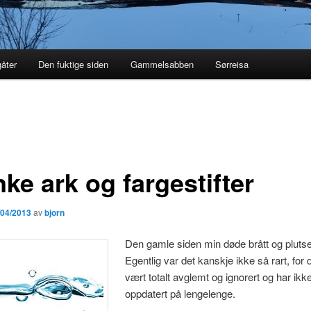
åter
Den fuktige siden
Gammelsabben
Sørreisa
ke ark og fargestifter
/04/2013
av
bjorn
Den gamle siden
min døde brått og plutse
Egentlig var det kanskje ikke så rart, for 
vært totalt avglemt og ignorert og har ikke 
oppdatert på lengelenge.