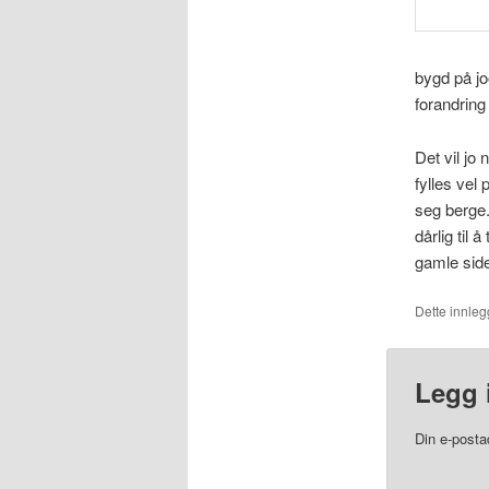
bygd på jo
forandring
Det vil jo
fylles vel 
seg berge. 
dårlig til 
gamle sid
Dette innlegg
Legg 
Din e-postad