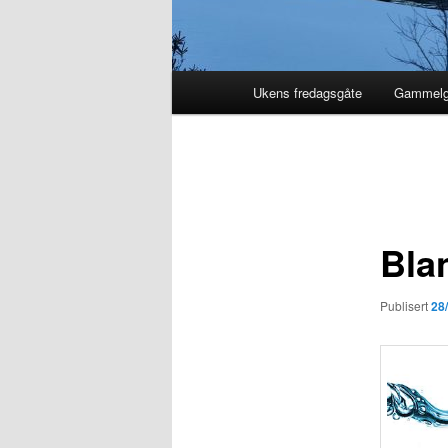
Hovedmeny
Ukens fredagsgåte
Gammelg
Innleggsnavigasjon
Blan
Publisert
28